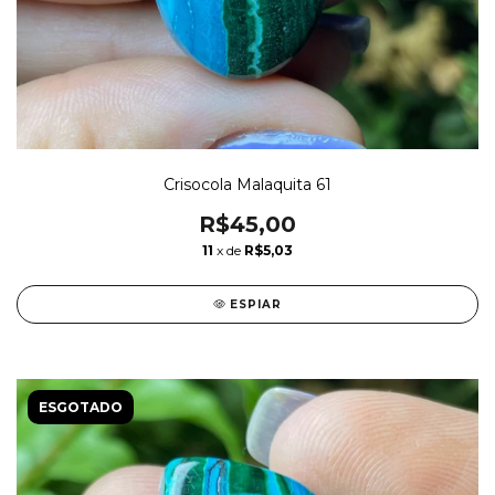
Crisocola Malaquita 61
R$45,00
11
x de
R$5,03
ESPIAR
ESGOTADO