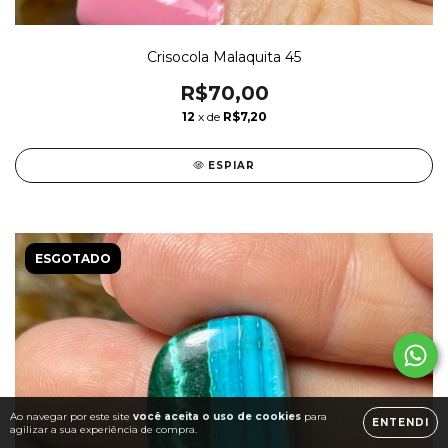
Crisocola Malaquita 45
R$70,00
12
x de
R$7,20
ESPIAR
ESGOTADO
Ao navegar por este site
você aceita o uso de cookies
para
ENTENDI
agilizar a sua experiência de compra.