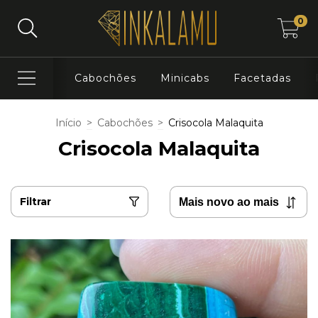
0
Cabochões
Minicabs
Facetadas
Início
>
Cabochões
>
Crisocola Malaquita
Crisocola Malaquita
Filtrar