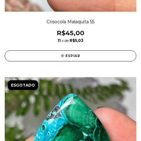
Crisocola Malaquita 55
R$45,00
11
x de
R$5,03
ESPIAR
ESGOTADO