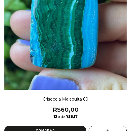
Crisocola Malaquita 60
R$60,00
12
x de
R$6,17