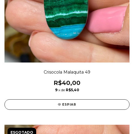
Crisocola Malaquita 49
R$40,00
9
x de
R$5,40
ESPIAR
ESGOTADO