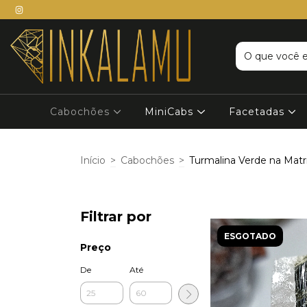
Cabochões
MiniCabs
Facetadas
Início
>
Cabochões
>
Turmalina Verde na Matr
Filtrar por
ESGOTADO
Preço
De
Até