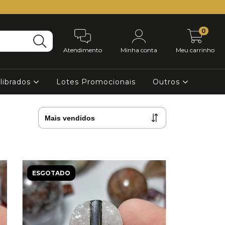
0
Atendimento
Minha conta
Meu carrinho
librados
Lotes Promocionais
Outros
ESGOTADO