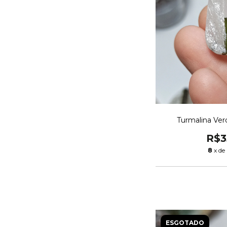
Turmalina Ver
R$3
8
x de
ESGOTADO