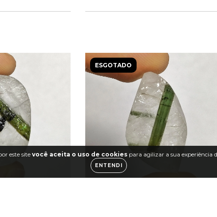
ESGOTADO
or este site
você aceita o uso de cookies
para agilizar a sua experiência
ENTENDI
Turmalina Verde na Matriz 09
de na Matriz 10