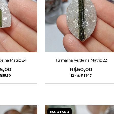
de na Matriz 24
Turmalina Verde na Matriz 22
5,00
R$60,00
R$5,30
12
x de
R$6,17
ESGOTADO