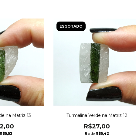
ESGOTADO
de na Matriz 13
Turmalina Verde na Matriz 12
2,00
R$27,00
R$5,52
6
x de
R$5,42