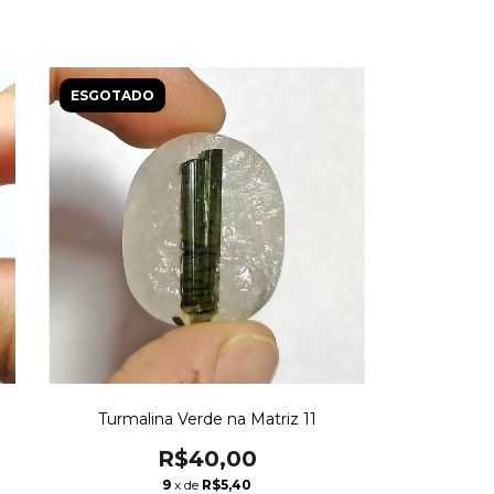
ESGOTADO
Turmalina Verde na Matriz 11
R$40,00
9
x de
R$5,40