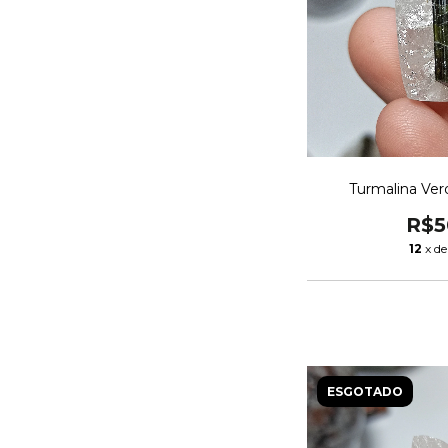
Turmalina Ver
R$5
12
x d
ESGOTADO