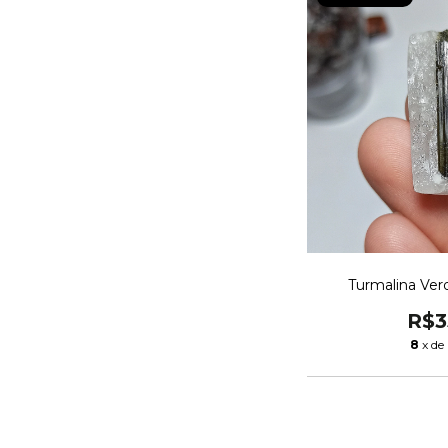
Turmalina Ver
R$3
8
x de