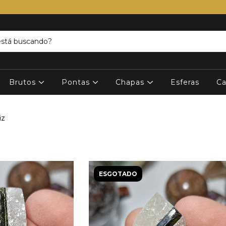
Brutos
Pontas
Chapas
Esferas
Ca
iz
ESGOTADO