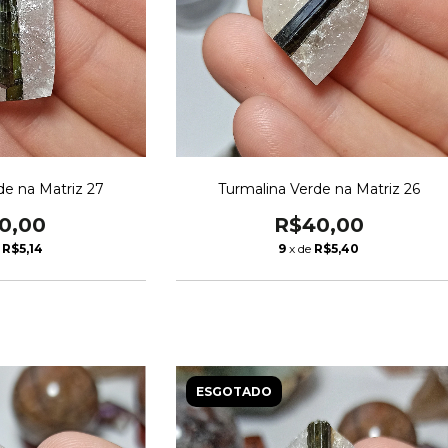
de na Matriz 27
Turmalina Verde na Matriz 26
0,00
R$40,00
e
R$5,14
9
x de
R$5,40
ESGOTADO