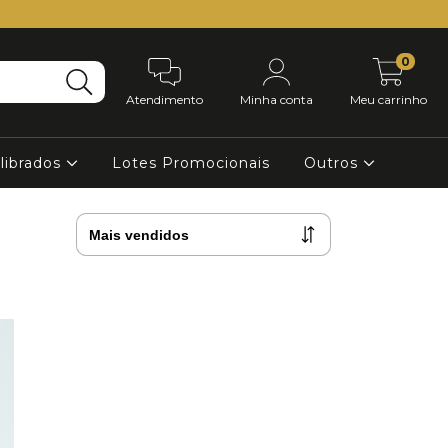
0
Atendimento
Minha conta
Meu carrinho
librados
Lotes Promocionais
Outros