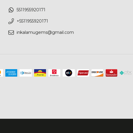
5511955920171
+5511955920171
inkalamugems@gmail.com