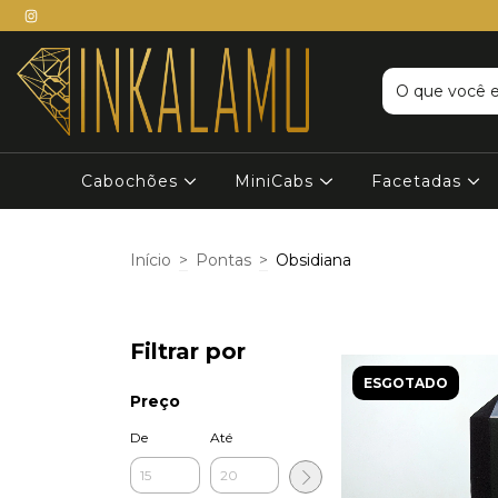
Cabochões
MiniCabs
Facetadas
Início
>
Pontas
>
Obsidiana
Filtrar por
ESGOTADO
Preço
De
Até