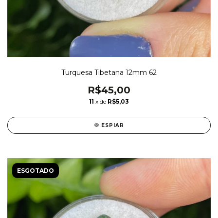
Turquesa Tibetana 12mm 62
R$45,00
11
x de
R$5,03
ESPIAR
ESGOTADO