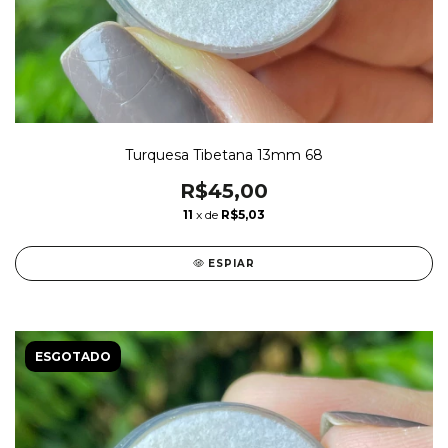
Turquesa Tibetana 13mm 68
R$45,00
11
x de
R$5,03
ESPIAR
ESGOTADO