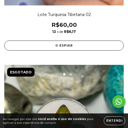
Lote Turquesa Tibetana 02
R$60,00
12
x de
R$6,17
ESPIAR
ESGOTADO
Ao navegar por este site
você aceita o uso de cookies
para
ENTENDI
agilizar a sua experiência de compra.