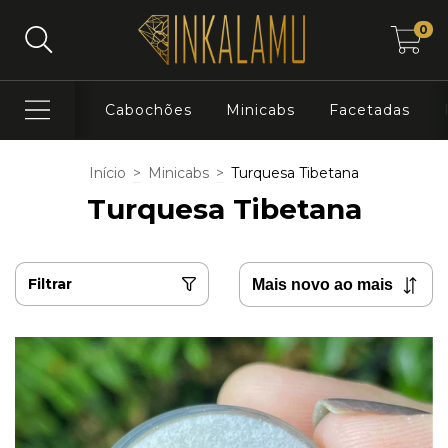
0
Cabochões
Minicabs
Facetadas
Início
>
Minicabs
>
Turquesa Tibetana
Turquesa Tibetana
Filtrar