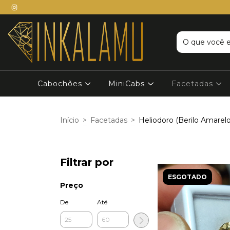
Cabochões
MiniCabs
Facetadas
Início
>
Facetadas
>
Heliodoro (Berilo Amarelo
Filtrar por
ESGOTADO
Preço
De
Até