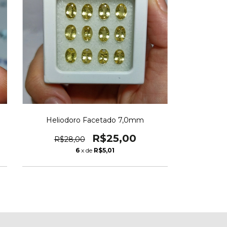
Heliodoro Facetado 7,0mm
R$25,00
R$28,00
6
x de
R$5,01