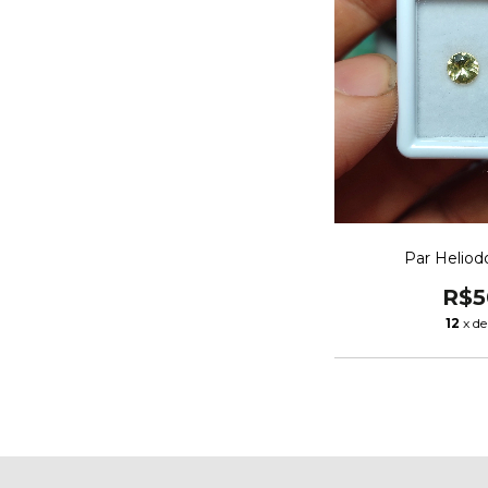
Par Helio
R$5
12
x d