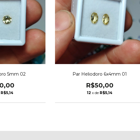
doro 5mm 02
Par Heliodoro 6x4mm 01
0,00
R$50,00
e
R$5,14
12
x de
R$5,14