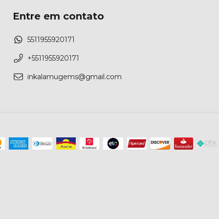
Entre em contato
5511955920171
+5511955920171
inkalamugems@gmail.com