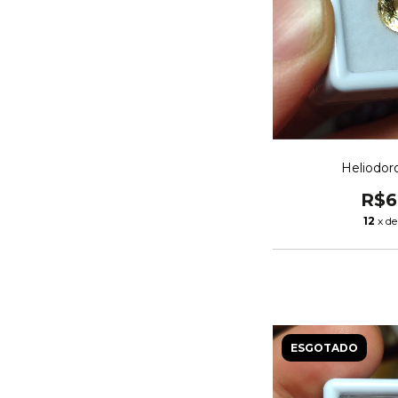
Heliodo
R$6
12
x d
ESGOTADO