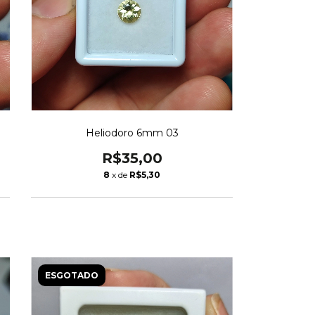
Heliodoro 6mm 03
R$35,00
8
x de
R$5,30
ESGOTADO