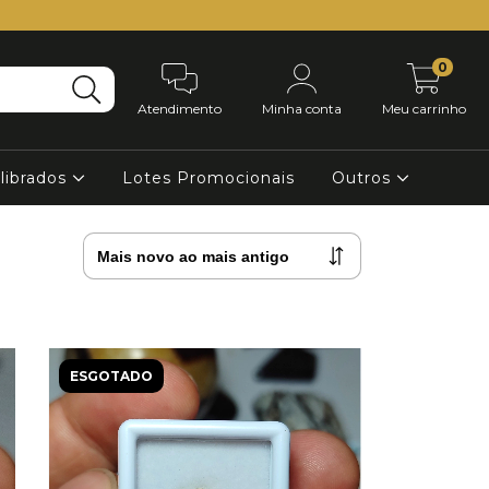
0
Atendimento
Minha conta
Meu carrinho
librados
Lotes Promocionais
Outros
ESGOTADO