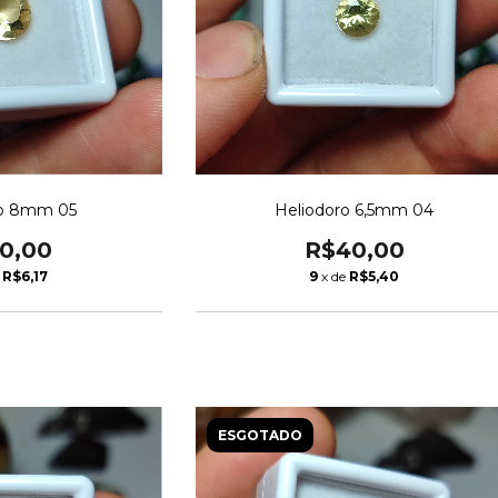
ro 8mm 05
Heliodoro 6,5mm 04
0,00
R$40,00
e
R$6,17
9
x de
R$5,40
ESGOTADO