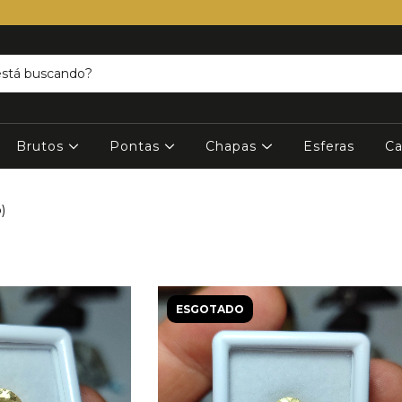
Brutos
Pontas
Chapas
Esferas
Ca
)
ESGOTADO