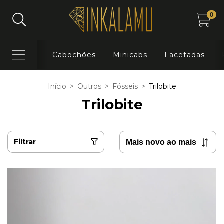
0
Cabochões
Minicabs
Facetadas
Início
>
Outros
>
Fósseis
>
Trilobite
Trilobite
Filtrar