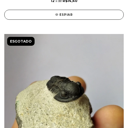
12
x de
R$14,40
ESPIAR
ESGOTADO