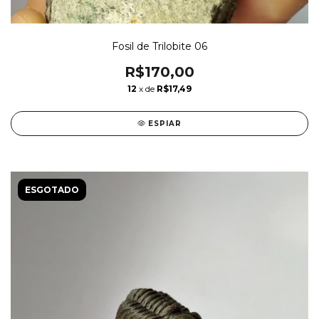
Fosil de Trilobite 06
R$170,00
12
x de
R$17,49
ESPIAR
ESGOTADO