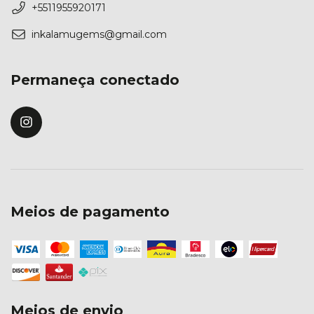
+5511955920171
inkalamugems@gmail.com
Permaneça conectado
Meios de pagamento
Meios de envio